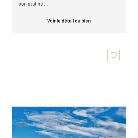
bon état ne ...
Voir le détail du bien
MENTON 06
2
25 m
, 2 pièces
Ref : 5006
Appartement F2 à vendre