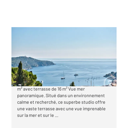
VILLEFRANCHE SUR MER 06
2
42 m
, 1 pièce
Ref : 4999
Appartement F1 à vendre
560 000 €
Villefranche sur mer : Charmant studio de 42
m² avec terrasse de 16 m² Vue mer
panoramique. Situé dans un environnement
calme et recherché, ce superbe studio offre
une vaste terrasse avec une vue imprenable
sur la mer et sur le ...