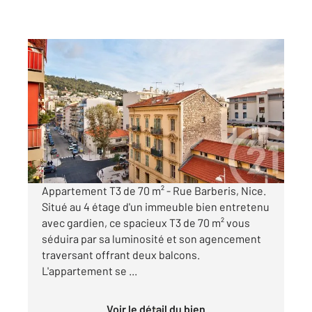
NICE 06
2
70 m
, 3 pièces
Ref : 4980
Appartement F3 à vendre
378 000 €
Visiter le site dédié
Appartement T3 de 70 m² - Rue Barberis, Nice.
Situé au 4 étage d'un immeuble bien entretenu
avec gardien, ce spacieux T3 de 70 m² vous
séduira par sa luminosité et son agencement
traversant offrant deux balcons.
L'appartement se ...
Voir le détail du bien