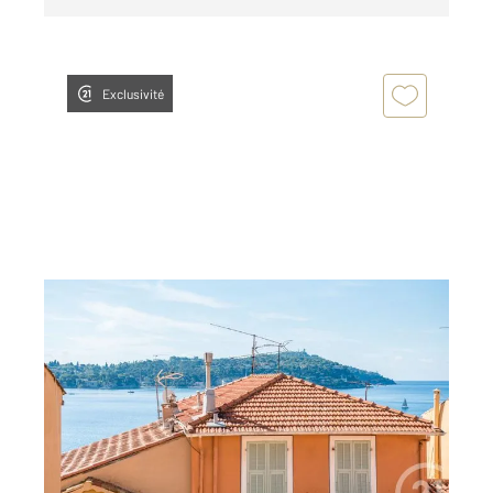
Exclusivité
VILLEFRANCHE SUR MER 06
2
83,49 m
, 4 pièces
Ref : 5036
Appartement F4 à vendre
599 000 €
Villefranche-sur-Mer: Au cœur de la vieille