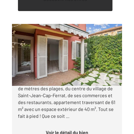
ST JEAN CAP FERRAT 06
2
60,88 m
, 3 pièces
Ref : 5012
Appartement F3 à vendre
640 000 €
Saint-Jean-Cap-Ferrat - A quelques centaines
de mètres des plages, du centre du village de
Saint-Jean-Cap-Ferrat, de ses commerces et
des restaurants, appartement traversant de 61
m² avec un espace extérieur de 40 m². Tout se
fait à pied ! Que ce soit ...
Voir le détail du bien