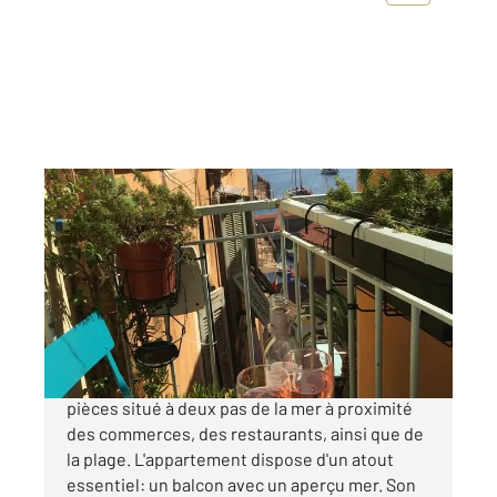
VILLEFRANCHE SUR MER 06
2
24 m
, 2 pièces
Ref : 5023
Appartement F2 à vendre
295 000 €
Villefranche-sur-Mer/ Village: Charmant 2
pièces situé à deux pas de la mer à proximité
des commerces, des restaurants, ainsi que de
la plage. L'appartement dispose d'un atout
essentiel: un balcon avec un aperçu mer. Son