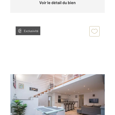
Voir le détail du bien
Exclusivité
VILLEFRANCHE SUR MER 06
2
100,75 m
, 4 pièces
Ref : 5013
Maison à vendre
570 000 €