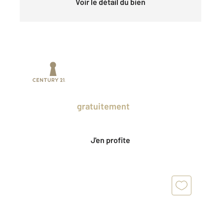
Voir le détail du bien
Prenez un temps d'avance sur le marché
en profitant
gratuitement
des Ventes
Privées CENTURY 21.
J'en profite