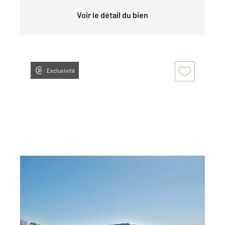
Voir le détail du bien
Exclusivité
VILLEFRANCHE SUR MER 06
2
23,80 m
, 1 pièce
Ref : 5004
Appartement F1 à vendre
350 000 €