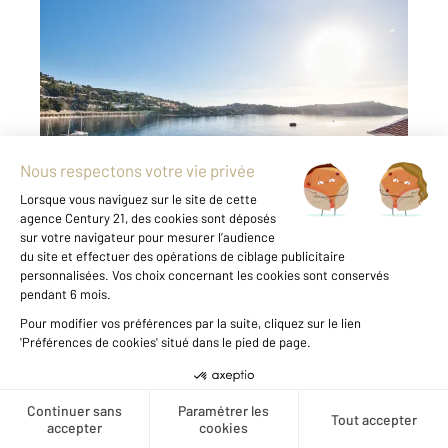
VILLEFRANCHE SUR MER 06
2
112 m
, 3 pièces
Ref : 5000
Appartement F3 à vendre
695 000 €
VILLEFRANCHE-SUR-MER: En plein cœur de la
vieille ville, magnifique appartement de 100m²
LC type loft. Il comprend un grand salon/salle à
manger avec cuisine ouverte aménagée,
mezzanine avec un petit salon, une chambre et
une salle de bains, buanderie ...
Voir le détail du bien
Créer une alerte