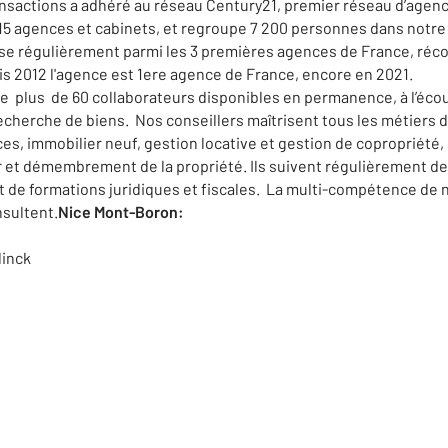
ansactions a adhéré au réseau Century21, premier réseau d’agen
15 agences et cabinets, et regroupe 7 200 personnes dans notre
se régulièrement parmi les 3 premières agences de France, récom
uis 2012 l'agence est 1ere agence de France, encore en 2021.
 plus de 60 collaborateurs disponibles en permanence, à l’écou
cherche de biens. Nos conseillers maîtrisent tous les métiers de
s, immobilier neuf, gestion locative et gestion de copropriété, l
r et démembrement de la propriété. Ils suivent régulièrement des
ent de formations juridiques et fiscales. La multi-compétence de
nsultent.
Nice Mont-Boron:
linck