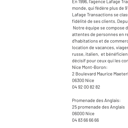
En 1996, l’agence Lafage Tr
monde, qui fédère plus de 9
Lafage Transactions se clas
fidélité de ses clients. Dep
Notre équipe se compose de
attentes de personnes en re
d’habitations et de commerce
location de vacances, viage
russe, italien, et bénéfici
décisif pour ceux qui les co
Nice Mont-Boron:
2 Boulevard Maurice Maeter
06300 Nice
04 92 00 82 82
Promenade des Anglais:
25 promenade des Anglais
06000 Nice
04 83 66 66 66