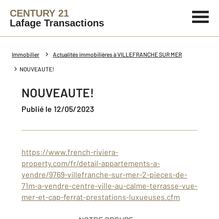
CENTURY 21
Lafage Transactions
Immobilier
Actualités immobilières à VILLEFRANCHE SUR MER
NOUVEAUTE!
NOUVEAUTE!
Publié le 12/05/2023
https://www.french-riviera-
property.com/fr/detail-appartements-a-
vendre/9769-villefranche-sur-mer-2-pieces-de-
71m-a-vendre-centre-ville-au-calme-terrasse-vue-
mer-et-cap-ferrat-prestations-luxueuses.cfm