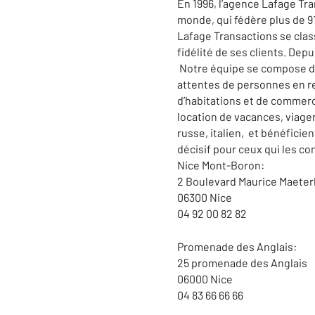
En 1996, l’agence Lafage Tr
monde, qui fédère plus de 9
Lafage Transactions se clas
fidélité de ses clients. Dep
Notre équipe se compose de
attentes de personnes en re
d’habitations et de commerce
location de vacances, viage
russe, italien, et bénéfici
décisif pour ceux qui les co
Nice Mont-Boron:
2 Boulevard Maurice Maeter
06300 Nice
04 92 00 82 82
Promenade des Anglais:
25 promenade des Anglais
06000 Nice
04 83 66 66 66