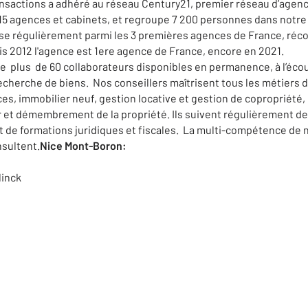
ansactions a adhéré au réseau Century21, premier réseau d’agen
15 agences et cabinets, et regroupe 7 200 personnes dans notre
se régulièrement parmi les 3 premières agences de France, récom
uis 2012 l'agence est 1ere agence de France, encore en 2021.
 plus de 60 collaborateurs disponibles en permanence, à l’écou
cherche de biens. Nos conseillers maîtrisent tous les métiers de
s, immobilier neuf, gestion locative et gestion de copropriété, l
r et démembrement de la propriété. Ils suivent régulièrement des
ent de formations juridiques et fiscales. La multi-compétence de
nsultent.
Nice Mont-Boron:
linck