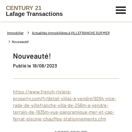
CENTURY 21
Lafage Transactions
Immobilier
Actualités immobilières à VILLEFRANCHE SUR MER
Nouveauté!
Nouveauté!
Publié le 18/08/2023
https://www.french-riviera-
property.com/fr/detail-villas-a-vendre/9264-nice-
rade-de-villefranche-villa-de-256m-a-vendre-
terrain-de-1635m-vue-panoramique-mer-et-cap-
ferrat-piscine-chauffee-stationnements.cfm