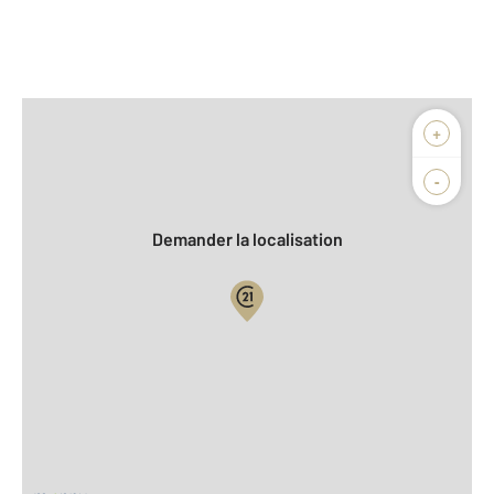
Afficher sur la carte :
+
Agence
Biens vendus
-
Demander la localisation
Vue globale
2
Surface totale : 345 m
2
Surface habitable : 335 m
2
Surface terrain : 1 800 m
Nombre de pièces : 7
[Voir le détail]