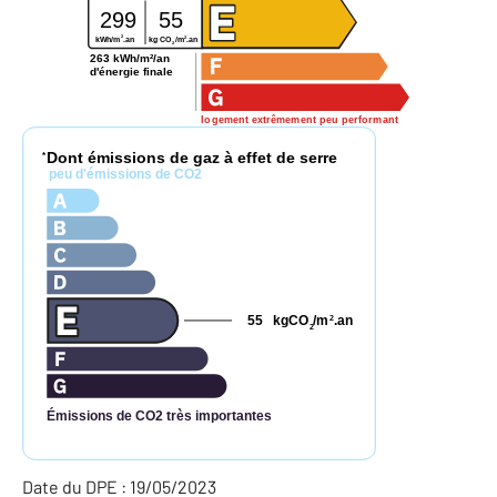
299
55
2
2
kg CO
/m
.an
kWh/m
.an
2
263 kWh/m²/an
d'énergie finale
logement extrêmement peu performant
Dont émissions de gaz à effet de serre
*
peu d'émissions de CO2
55
kgCO
/m
.an
2
2
Émissions de CO2 très importantes
Date du DPE : 19/05/2023