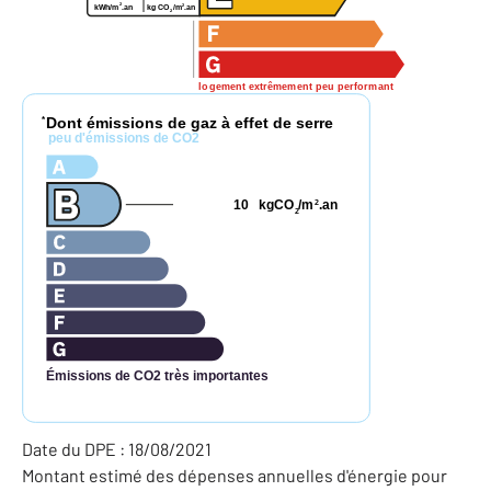
2
2
kg CO
/m
.an
kWh/m
.an
2
logement extrêmement peu performant
Dont émissions de gaz à effet de serre
*
peu d'émissions de CO2
10
kgCO
/m
.an
2
2
Émissions de CO2 très importantes
Date du DPE : 18/08/2021
Montant estimé des dépenses annuelles d'énergie pour