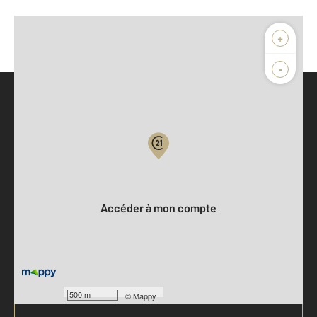
+
-
Parlons de vous, parlons biens
Votre compte :
Accéder à mon compte
500 m
©
Mappy