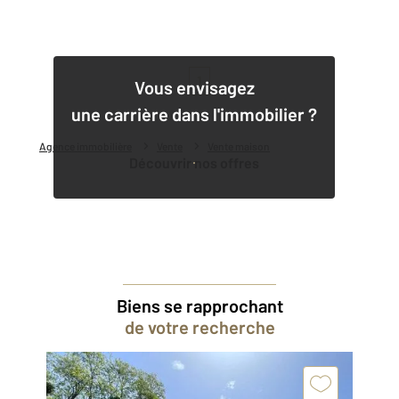
1
Vous envisagez
une carrière dans l'immobilier ?
Agence immobilière
Vente
Vente maison
Découvrir nos offres
Biens se rapprochant
de votre recherche