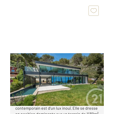
EZE 06
2
360 m
, 7 pièces
Ref : 5043
Maison à vendre
9 900 000 €
Eze bord de Mer: Cette villa neuve de style
contemporain est d'un lux inouï. Elle se dresse
en position dominante sur un terrain de 1130m²