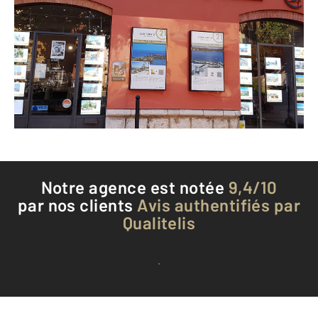
13 avenue Sadi Carnot
VILLEFRANCHE SUR MER - 06230
Envoyer un message
Téléphoner à l'agence
Notre agence est notée
9,4/10
par nos clients
Avis authentifiés par
Qualitelis
Voir tous les avis clients