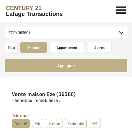
CENTURY 21
Lafage Transactions
EZE (06360)
Tous
Maison
Appartement
Autres
Appliquer
Vente maison Eze (06360)
1 annonce immobilière :
Trier par :
Date
Prix
Surface
Exclusivité
DPE