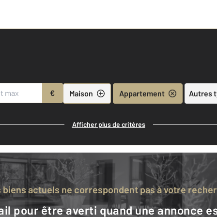
€
Maison
Appartement
Autres 
Afficher plus de critères
s biens actuels ne correspondent pas à votre reche