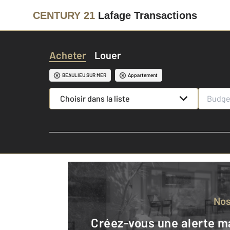
CENTURY 21
Lafage Transactions
Acheter
Louer
BEAULIEU SUR MER
Appartement
Choisir dans la liste
No
Créez-vous une alerte mail pour être averti quand une annonce est en ligne et consultez la