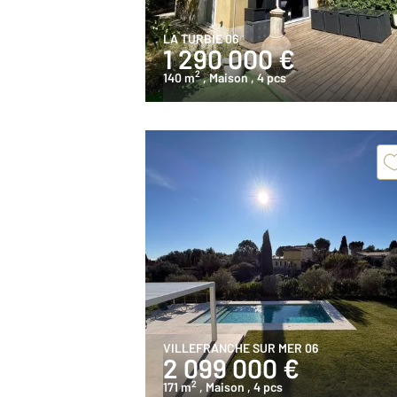
LA TURBIE 06
1 290 000 €
2
140 m
, Maison
, 4 pcs
VILLEFRANCHE SUR MER 06
2 099 000 €
2
171 m
, Maison
, 4 pcs