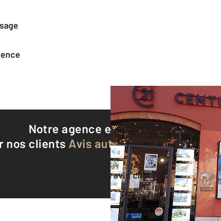
ssage
agence
Notre agence est notée
9,4/10
r nos clients
Avis authentifiés par Qualite
Voir tous les avis clients