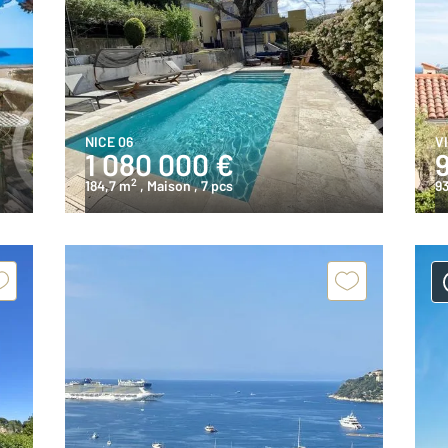
NICE 06
V
1 080 000 €
2
184,7 m
, Maison
, 7 pcs
9