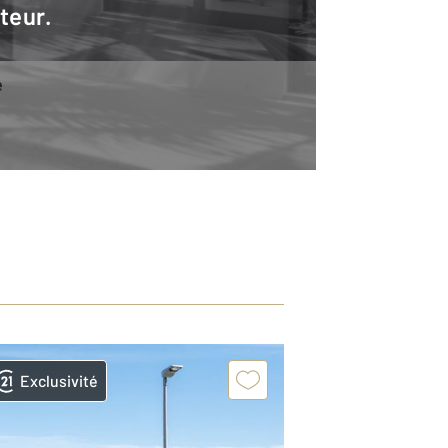
teur.
e
Exclusivité