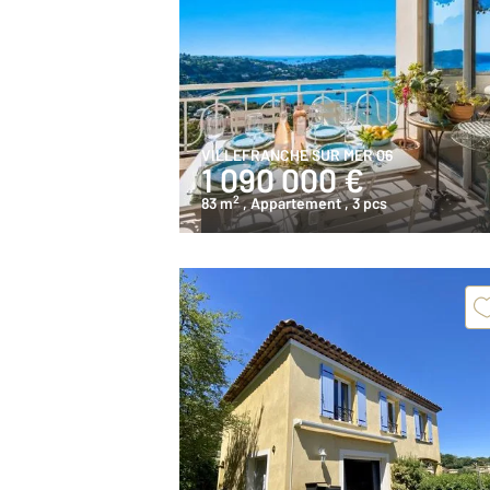
VILLEFRANCHE SUR MER 06
1 090 000 €
2
83 m
, Appartement
, 3 pcs