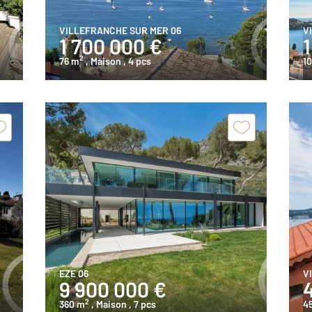
VILLEFRANCHE SUR MER 06
V
1 700 000 €
2
76 m
, Maison
, 4 pcs
1
EZE 06
V
9 900 000 €
2
360 m
, Maison
, 7 pcs
4