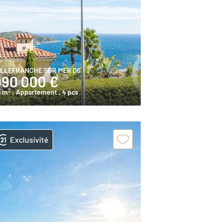
ILLEFRANCHE SUR MER 06
990 000 €
2
3 m
, Appartement
, 4 pcs
Exclusivité