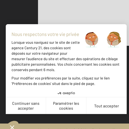
Parlons de vous, parlons biens
500 m
©
Mappy
Votre agence est notée
Achat
Vente
9,4
/
10