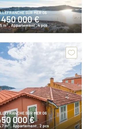
ILLEFRANCHE SUR MER 06
1 450 000 €
2
05 m
, Appartement
, 4 pcs
ILLEFRANCHE SUR MER 06
450 000 €
2
5,7 m
, Appartement
, 2 pcs